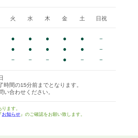
火
水
木
金
土
日祝
●
●
●
●
●
－
●
●
●
●
●
－
－
－
－
●
－
－
日
了時間の15分前までとなります。
問い合わせください。
あります。
『
お知らせ
』のご確認をお願い致します。