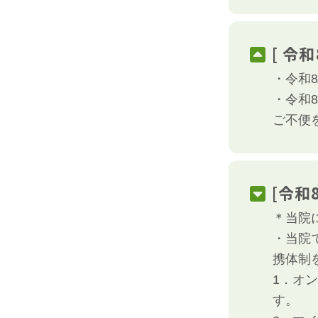
[ 令
・令和
・令和8
ご不便
[令和
＊当院
・当院
携体制
1．オ
す。