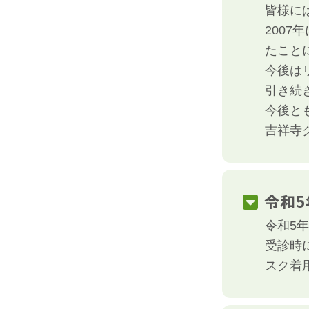
皆様に
200
たこと
今後は
引き続
今後と
吉祥寺
令和5
令和5
受診時
スク着