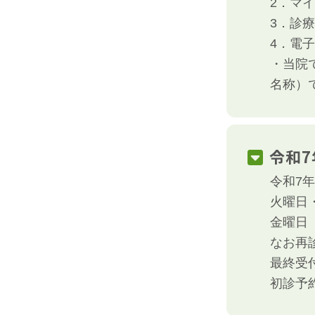
2．マ
3．診
4．電
・当院
名称）
令和7
令和7
火曜日・
金曜日 A
なお再
最終受
初診予