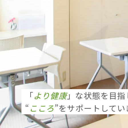
「
より健康
」な状態を目指
“
こころ
”をサポートしてい