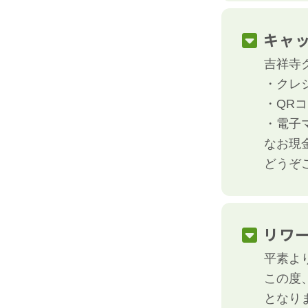
キャ
吉祥寺
・クレジ
・QRコー
・電子マネ
なお現
どうぞ
リワ
平素よ
この度
となり