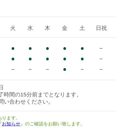
火
水
木
金
土
日祝
●
●
●
●
●
－
●
●
●
●
●
－
－
－
－
●
－
－
日
了時間の15分前までとなります。
問い合わせください。
あります。
『
お知らせ
』のご確認をお願い致します。