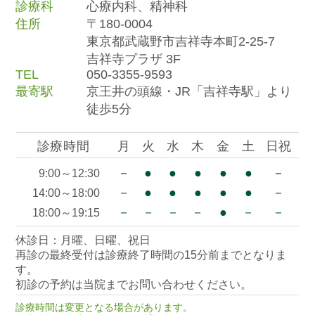
診療科
心療内科、精神科
住所
〒180-0004
東京都武蔵野市吉祥寺本町2-25-7
吉祥寺プラザ 3F
TEL
050-3355-9593
最寄駅
京王井の頭線・JR「吉祥寺駅」より
徒歩5分
診療時間
月
火
水
木
金
土
日祝
－
●
●
●
●
●
－
9:00～12:30
－
●
●
●
●
●
－
14:00～18:00
－
－
－
－
●
－
－
18:00～19:15
休診日：月曜、日曜、祝日
再診の最終受付は診療終了時間の15分前までとなりま
す。
初診の予約は当院までお問い合わせください。
診療時間は変更となる場合があります。