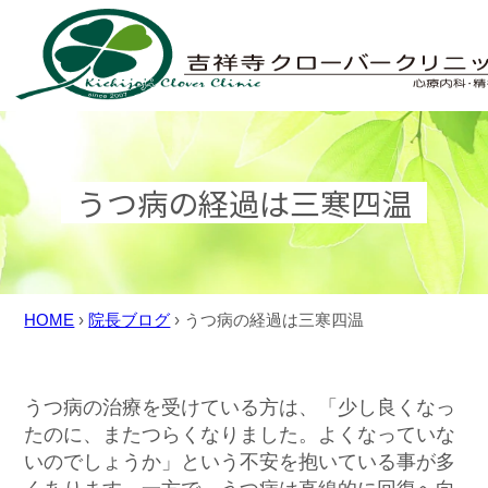
Skip
to
content
うつ病の経過は三寒四温
HOME
›
院長ブログ
›
うつ病の経過は三寒四温
うつ病の治療を受けている方は、「少し良くなっ
たのに、またつらくなりました。よくなっていな
いのでしょうか」という不安を抱いている事が多