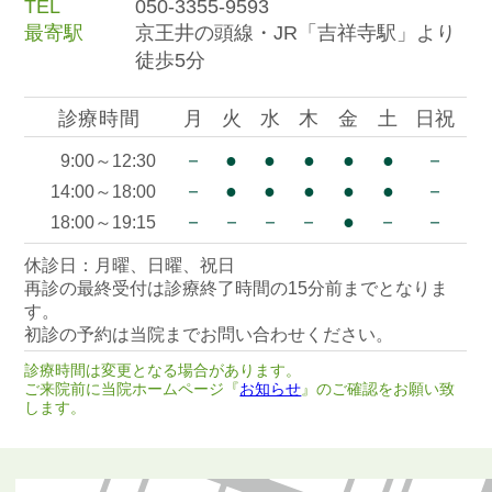
TEL
050-3355-9593
最寄駅
京王井の頭線・JR「吉祥寺駅」より
徒歩5分
診療時間
月
火
水
木
金
土
日祝
－
●
●
●
●
●
－
9:00～12:30
－
●
●
●
●
●
－
14:00～18:00
－
－
－
－
●
－
－
18:00～19:15
休診日：月曜、日曜、祝日
再診の最終受付は診療終了時間の15分前までとなりま
す。
初診の予約は当院までお問い合わせください。
診療時間は変更となる場合があります。
ご来院前に当院ホームページ『
お知らせ
』のご確認をお願い致
します。