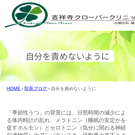
Skip
to
content
自分を責めないように
HOME
›
院長ブログ
›
自分を責めないように
「季節性うつ」の背景には、日照時間の減少によ
る体内時計の乱れ、メラトニン（睡眠の安定かを
促すホルモン）とセロトニン（気分に関わる神経