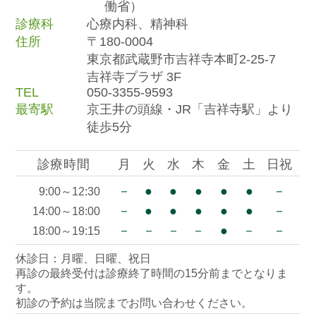
働省）
診療科
心療内科、精神科
住所
〒180-0004
東京都武蔵野市吉祥寺本町2-25-7
吉祥寺プラザ 3F
TEL
050-3355-9593
最寄駅
京王井の頭線・JR「吉祥寺駅」より
徒歩5分
診療時間
月
火
水
木
金
土
日祝
－
●
●
●
●
●
－
9:00～12:30
－
●
●
●
●
●
－
14:00～18:00
－
－
－
－
●
－
－
18:00～19:15
休診日：月曜、日曜、祝日
再診の最終受付は診療終了時間の15分前までとなりま
す。
初診の予約は当院までお問い合わせください。