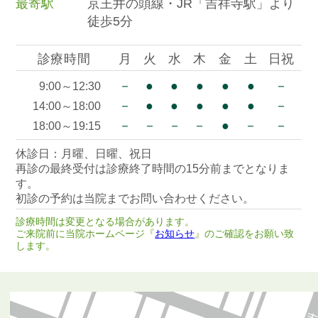
最寄駅
京王井の頭線・JR「吉祥寺駅」より
徒歩5分
診療時間
月
火
水
木
金
土
日祝
－
●
●
●
●
●
－
9:00～12:30
－
●
●
●
●
●
－
14:00～18:00
－
－
－
－
●
－
－
18:00～19:15
休診日：月曜、日曜、祝日
再診の最終受付は診療終了時間の15分前までとなりま
す。
初診の予約は当院までお問い合わせください。
診療時間は変更となる場合があります。
ご来院前に当院ホームページ『
お知らせ
』のご確認をお願い致
します。