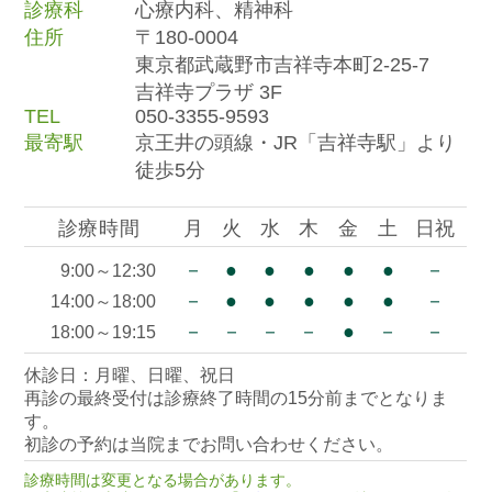
診療科
心療内科、精神科
住所
〒180-0004
東京都武蔵野市吉祥寺本町2-25-7
吉祥寺プラザ 3F
TEL
050-3355-9593
最寄駅
京王井の頭線・JR「吉祥寺駅」より
徒歩5分
診療時間
月
火
水
木
金
土
日祝
－
●
●
●
●
●
－
9:00～12:30
－
●
●
●
●
●
－
14:00～18:00
－
－
－
－
●
－
－
18:00～19:15
休診日：月曜、日曜、祝日
再診の最終受付は診療終了時間の15分前までとなりま
す。
初診の予約は当院までお問い合わせください。
診療時間は変更となる場合があります。