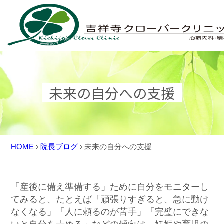
Skip
to
content
未来の自分への支援
HOME
›
院長ブログ
›
未来の自分への支援
「産後に備え準備する」ために自分をモニターし
てみると、たとえば「頑張りすぎると、急に動け
なくなる」「人に頼るのが苦手」「完璧にできな