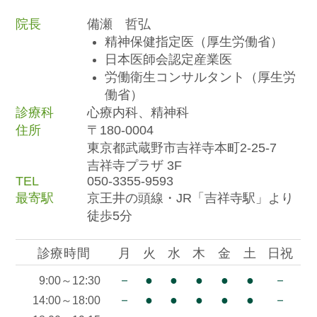
院長
備瀬 哲弘
精神保健指定医（厚生労働省）
日本医師会認定産業医
労働衛生コンサルタント（厚生労
働省）
診療科
心療内科、精神科
住所
〒180-0004
東京都武蔵野市吉祥寺本町2-25-7
吉祥寺プラザ 3F
TEL
050-3355-9593
最寄駅
京王井の頭線・JR「吉祥寺駅」より
徒歩5分
診療時間
月
火
水
木
金
土
日祝
－
●
●
●
●
●
－
9:00～12:30
－
●
●
●
●
●
－
14:00～18:00