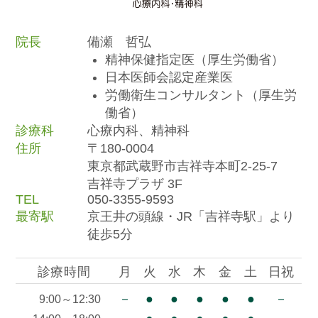
院長
備瀬 哲弘
精神保健指定医（厚生労働省）
日本医師会認定産業医
労働衛生コンサルタント（厚生労
働省）
診療科
心療内科、精神科
住所
〒180-0004
東京都武蔵野市吉祥寺本町2-25-7
吉祥寺プラザ 3F
TEL
050-3355-9593
最寄駅
京王井の頭線・JR「吉祥寺駅」より
徒歩5分
診療時間
月
火
水
木
金
土
日祝
－
●
●
●
●
●
－
9:00～12:30