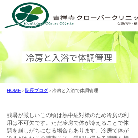
Skip
to
content
冷房と入浴で体調管理
HOME
›
院長ブログ
›
冷房と入浴で体調管理
残暑が厳しいこの頃は熱中症対策のため冷房の利
用は不可欠です。ただ冷房で体が冷えることで体
調を崩しがちになる場合もあります。冷房で体が