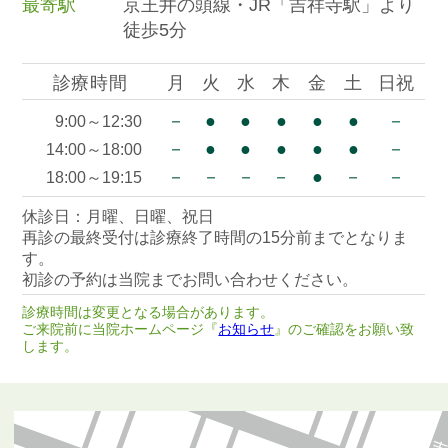
最寄駅
京王井の頭線・JR「吉祥寺駅」より
徒歩5分
診療時間
月
火
水
木
金
土
日祝
－
●
●
●
●
●
－
9:00～12:30
－
●
●
●
●
●
－
14:00～18:00
－
－
－
－
●
－
－
18:00～19:15
休診日：月曜、日曜、祝日
再診の最終受付は診療終了時間の15分前までとなりま
す。
初診の予約は当院までお問い合わせください。
診療時間は変更となる場合があります。
ご来院前に当院ホームページ『
お知らせ
』のご確認をお願い致
します。