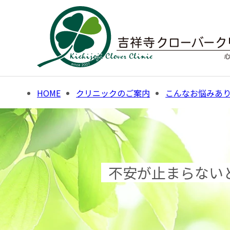
Skip
to
content
HOME
クリニックのご案内
こんなお悩みあ
不安が止まらない