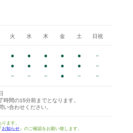
火
水
木
金
土
日祝
●
●
●
●
●
－
●
●
●
●
●
－
－
－
－
●
－
－
日
了時間の15分前までとなります。
問い合わせください。
あります。
『
お知らせ
』のご確認をお願い致します。