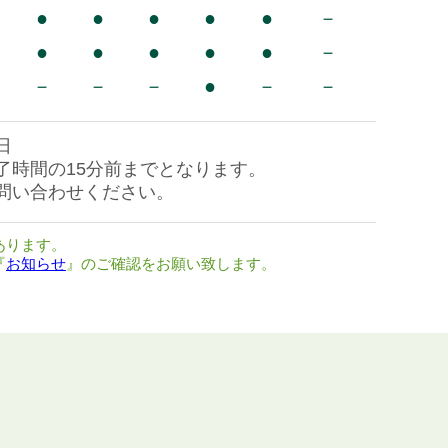
●
●
●
●
●
－
●
●
●
●
●
－
－
－
－
●
－
－
日
了時間の15分前までとなります。
問い合わせください。
あります。
『
お知らせ
』のご確認をお願い致します。