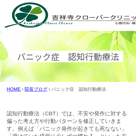
Skip
to
content
パニック症 認知行動療法
HOME
›
院長ブログ
›
パニック症 認知行動療法
認知行動療法（CBT）では、不安や発作に対する
偏った考え方や行動パターンを修正していきま
す。例えば「パニック発作が起きても死なない」