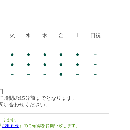
火
水
木
金
土
日祝
●
●
●
●
●
－
●
●
●
●
●
－
－
－
－
●
－
－
日
了時間の15分前までとなります。
問い合わせください。
あります。
『
お知らせ
』のご確認をお願い致します。