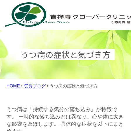
Skip
to
content
うつ病の症状と気づき方
HOME
›
院長ブログ
›
うつ病の症状と気づき方
うつ病は「持続する気分の落ち込み」が特徴で
す。 一時的な落ち込みとは異なり、心や体に大き
な影響を及ぼします。 具体的な症状を以下にまと